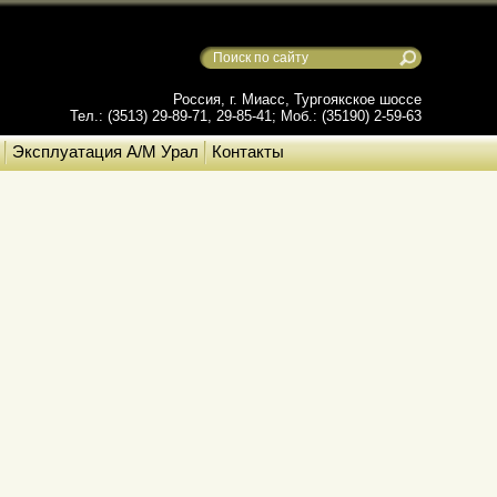
Россия, г. Миасс, Тургоякское шоссе
Тел.: (3513) 29-89-71, 29-85-41; Моб.: (35190) 2-59-63
Эксплуатация А/М Урал
Контакты