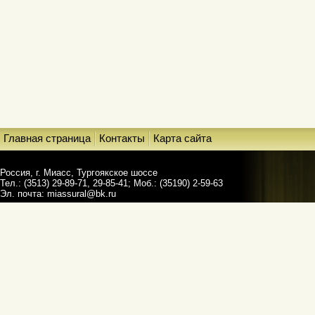
Главная страница
Контакты
Карта сайта
Россия, г. Миасс, Тургоякское шоссе
Тел.: (3513) 29-89-71, 29-85-41; Моб.: (35190) 2-59-63
Эл. почта:
miassural@bk.ru