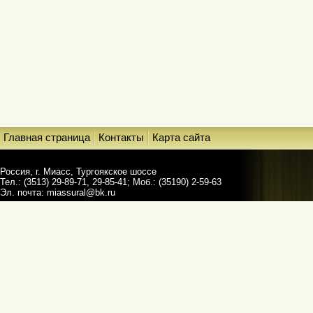
Главная страница
Контакты
Карта сайта
Россия, г. Миасс, Тургоякское шоссе
Тел.: (3513) 29-89-71, 29-85-41; Моб.: (35190) 2-59-63
Эл. почта:
miassural@bk.ru