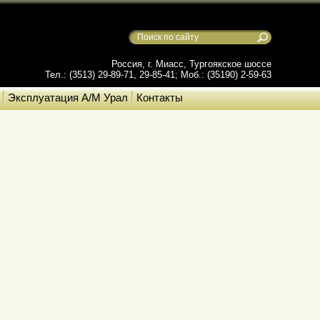
Россия, г. Миасс, Тургоякское шоссе
Тел.: (3513) 29-89-71, 29-85-41; Моб.: (35190) 2-59-63
Эксплуатация А/М Урал
Контакты