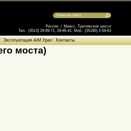
Россия, г. Миасс, Тургоякское шоссе
Тел.: (3513) 29-89-71, 29-85-41; Моб.: (35190) 2-59-63
Эксплуатация А/М Урал
Контакты
го моста)