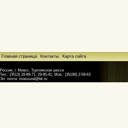
Главная страница
Контакты
Карта сайта
Россия, г. Миасс, Тургоякское шоссе
Тел.: (3513) 29-89-71, 29-85-41; Моб.: (35190) 2-59-63
Эл. почта:
miassural@bk.ru