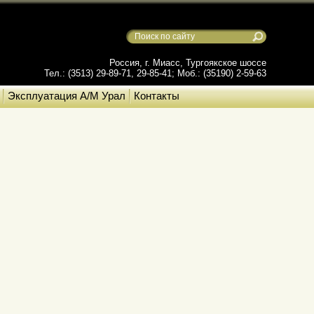
Россия, г. Миасс, Тургоякское шоссе
Тел.: (3513) 29-89-71, 29-85-41; Моб.: (35190) 2-59-63
Эксплуатация А/М Урал
Контакты