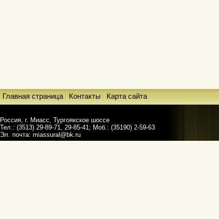
Главная страница
Контакты
Карта сайта
Россия, г. Миасс, Тургоякское шоссе
Тел.: (3513) 29-89-71, 29-85-41; Моб.: (35190) 2-59-63
Эл. почта:
miassural@bk.ru