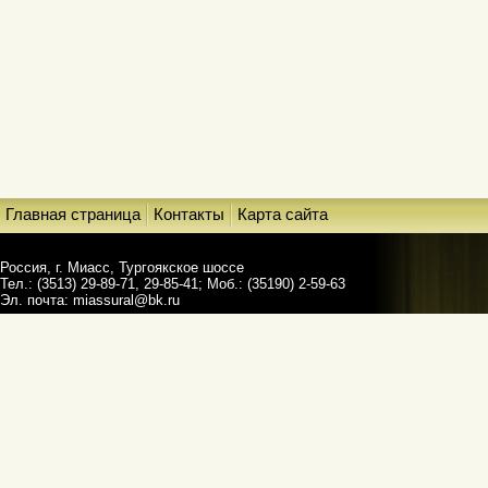
Главная страница
Контакты
Карта сайта
Россия, г. Миасс, Тургоякское шоссе
Тел.: (3513) 29-89-71, 29-85-41; Моб.: (35190) 2-59-63
Эл. почта:
miassural@bk.ru