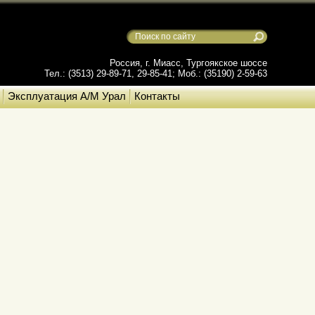
Россия, г. Миасс, Тургоякское шоссе
Тел.: (3513) 29-89-71, 29-85-41; Моб.: (35190) 2-59-63
Эксплуатация А/М Урал
Контакты