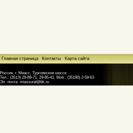
Главная страница
Контакты
Карта сайта
Россия, г. Миасс, Тургоякское шоссе
Тел.: (3513) 29-89-71, 29-85-41; Моб.: (35190) 2-59-63
Эл. почта:
miassural@bk.ru