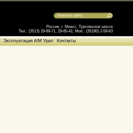
Россия, г. Миасс, Тургоякское шоссе
Тел.: (3513) 29-89-71, 29-85-41; Моб.: (35190) 2-59-63
Эксплуатация А/М Урал
Контакты