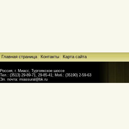
Главная страница
Контакты
Карта сайта
Россия, г. Миасс, Тургоякское шоссе
Тел.: (3513) 29-89-71, 29-85-41; Моб.: (35190) 2-59-63
Эл. почта:
miassural@bk.ru