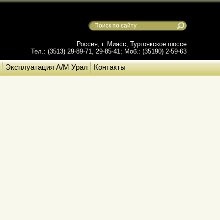
Россия, г. Миасс, Тургоякское шоссе
Тел.: (3513) 29-89-71, 29-85-41; Моб.: (35190) 2-59-63
Эксплуатация А/М Урал
Контакты