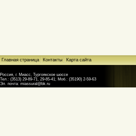
Главная страница
Контакты
Карта сайта
Россия, г. Миасс, Тургоякское шоссе
Тел.: (3513) 29-89-71, 29-85-41; Моб.: (35190) 2-59-63
Эл. почта:
miassural@bk.ru