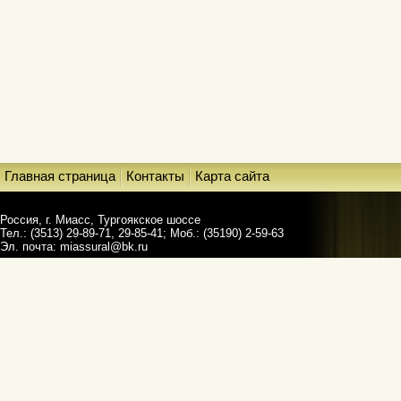
Главная страница
Контакты
Карта сайта
Россия, г. Миасс, Тургоякское шоссе
Тел.: (3513) 29-89-71, 29-85-41; Моб.: (35190) 2-59-63
Эл. почта:
miassural@bk.ru