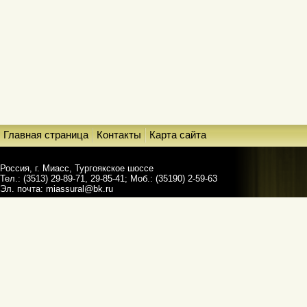
Главная страница
Контакты
Карта сайта
Россия, г. Миасс, Тургоякское шоссе
Тел.: (3513) 29-89-71, 29-85-41; Моб.: (35190) 2-59-63
Эл. почта:
miassural@bk.ru