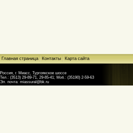
Главная страница
Контакты
Карта сайта
Россия, г. Миасс, Тургоякское шоссе
Тел.: (3513) 29-89-71, 29-85-41; Моб.: (35190) 2-59-63
Эл. почта:
miassural@bk.ru