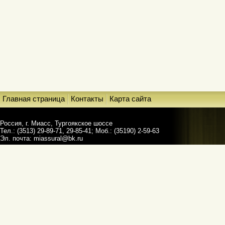
Главная страница
Контакты
Карта сайта
Россия, г. Миасс, Тургоякское шоссе
Тел.: (3513) 29-89-71, 29-85-41; Моб.: (35190) 2-59-63
Эл. почта:
miassural@bk.ru